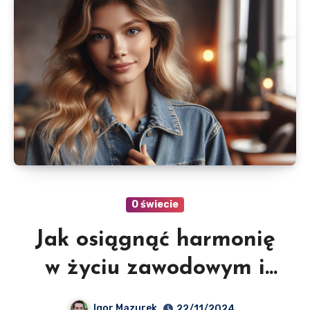
O świecie
Jak osiągnąć harmonię
w życiu zawodowym i
prywatnym? Oto rady
Igor Mazurek
22/11/2024