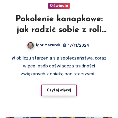
O świecie
Pokolenie kanapkowe:
jak radzić sobie z roli
opiekuna i wychowywać
Igor Mazurek
17/11/2024
dzieci? Poradnik dla
W obliczu starzenia się społeczeństwa, coraz
marketing managerów
więcej osób doświadcza trudności
związanych z opieką nad starszymi…
Czytaj więcej