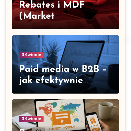
Rebates i MDF
(Market
Development Funds)
– jak je efektywnie
rozdzielać
O świecie
Paid media w B2B –
jak efektywnie
wydawać budżet
reklamowy
O świecie