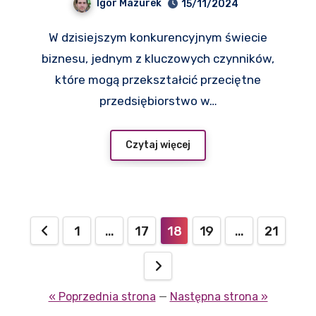
Igor Mazurek
15/11/2024
zakupowe
W dzisiejszym konkurencyjnym świecie
biznesu, jednym z kluczowych czynników,
które mogą przekształcić przeciętne
przedsiębiorstwo w…
Czytaj więcej
Stronicowanie
1
…
17
18
19
…
21
wpisów
« Poprzednia strona
—
Następna strona »