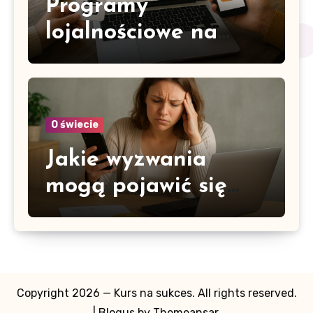
Programy
lojalnościowe na
rynku
międzynarodowym –
jak dostosować je do
O świecie
różnych kultur
Jakie wyzwania
mogą pojawić się
przy wdrażaniu
programów
lojalnościowych
Copyright 2026 — Kurs na sukces. All rights reserved.
|
Blogus
by
Themeansar
.