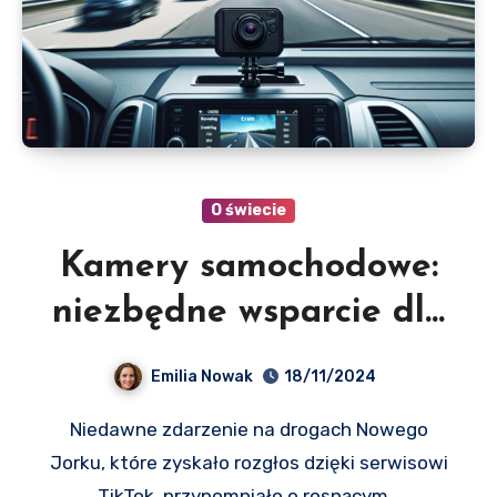
O świecie
Kamery samochodowe:
niezbędne wsparcie dla
marketing managerów
Emilia Nowak
18/11/2024
Niedawne zdarzenie na drogach Nowego
Jorku, które zyskało rozgłos dzięki serwisowi
TikTok, przypomniało o rosnącym…