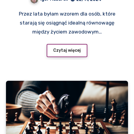
od dyrektora
Przez lata byłam wzorem dla osób, które
generalnego SUCCESS®
starają się osiągnąć idealną równowagę
Enterprises
między życiem zawodowym…
Czytaj więcej