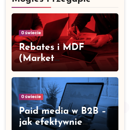
O świecie
Rebates i MDF
(Market
Development Funds)
– jak je efektywnie
rozdzielać
O świecie
Paid media w B2B –
jak efektywnie